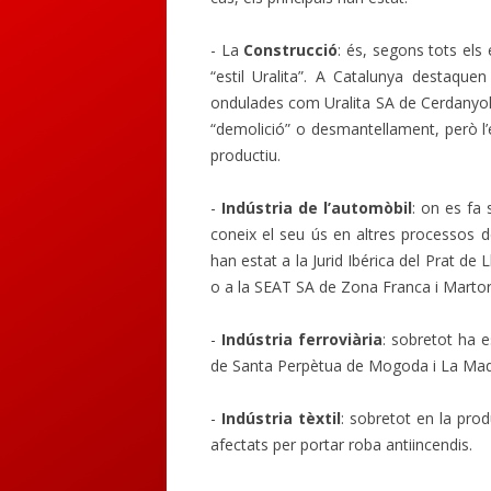
- La
Construc
ció
: és, segons tots els
“estil Uralita”. A Catalunya destaq
ondulades com Uralita SA de Cerdanyola 
“demolició” o desmantellament, però l’
productiu.
-
Indústria de l’aut
omòbil
: on es fa
coneix el seu ús en altres processos 
han estat a la Jurid Ibérica del Prat d
o a la SEAT SA de Zona Franca i Martore
-
Indústria ferro
viària
: sobretot ha e
de Santa Perpètua de Mogoda i La Maqu
-
Indústria tèx
til
: sobretot en la pro
afectats per portar roba antiincendis.