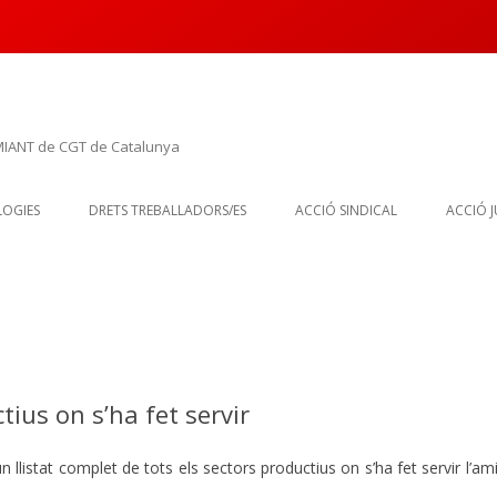
MIANT de CGT de Catalunya
Vés
al
OGIES
DRETS TREBALLADORS/ES
ACCIÓ SINDICAL
ACCIÓ J
contingut
FORMACIÓ I INFORMACIÓ
VIGILÀNCIA POSTOCUPACIONAL
EN LA SALUT ESPECÍFICA PER
S
L’AMIANT
A FET
tius on s’ha fet servir
un llistat complet de tots els sectors productius on s’ha fet servir l’a