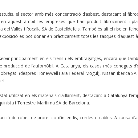
 estudis, el sector amb més concentració d’asbest, destacant el fibr
uen en aquest àmbit les empreses que han produït
fibrociment i pl
del Vallès i Rocalla SA de Castelldefels. També és alt el risc en fein
exposició es pot donar en pràcticament totes les tasques d’aquest 
 servir principalment en els frens i els embragatges, encara que tam
de producció de l’automòbil. A Catalunya, els casos més
coneguts d’
e Llobregat (després Honeywell i ara Federal Mogul), Nissan Ibérica S
ll.
stat utilitzat en els materials d’aïllament, destacant a Catalunya l’
inista i Terrestre Marítima SA de Barcelona.
ducció de robes de protecció d’incendis, cordes o cables. A causa d’a