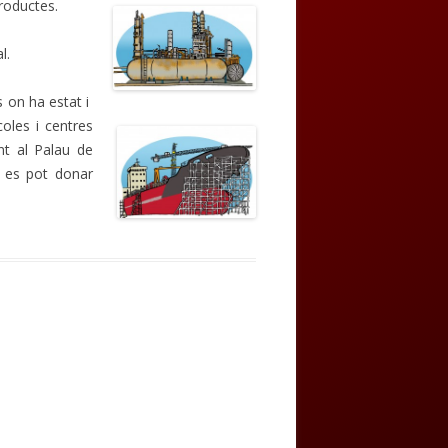
productes.
l.
s on ha estat i
oles i
centres
nt al Palau de
iu es pot donar