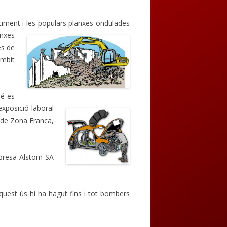
ociment i les populars planxes ondulades
anxes
es de
àmbit
bé es
exposició laboral
A de Zona Franca,
empresa Alstom SA
quest ús hi ha hagut fins i tot bombers