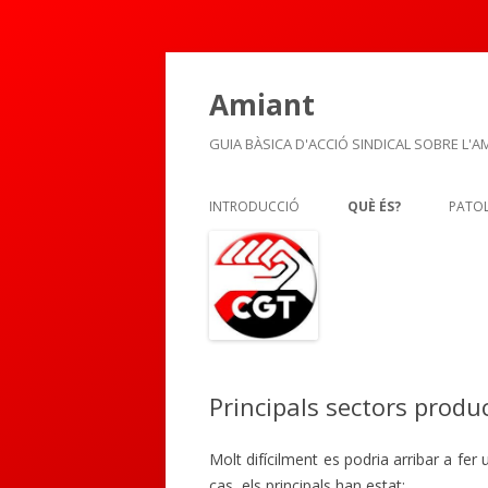
Amiant
GUIA BÀSICA D'ACCIÓ SINDICAL SOBRE L'A
INTRODUCCIÓ
QUÈ ÉS?
PATOL
TIPUS
USOS I MATERIALS
PRINCIPALS SECTOR
PRODUCTIUS ON S’H
SERVIR
Principals sectors produc
Molt difícilment es podria arribar a fer 
cas, els principals han estat: