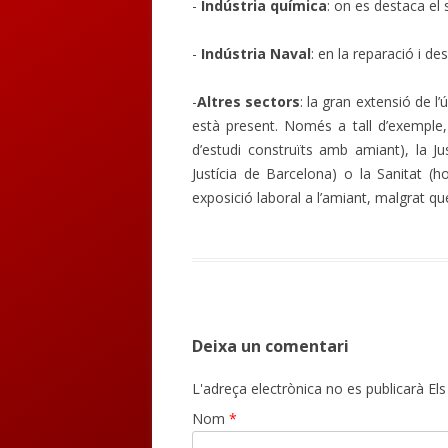
-
I
ndústria químic
a
: on es destaca el 
-
Indústria Nav
al
: en la reparació i d
-
A
ltres sectors
: la gran extensió de l’
està present. Només a tall d’exemple, 
d’estudi construïts amb amiant), la J
Justícia de Barcelona) o la Sanitat (h
exposició laboral a l’amiant, malgrat q
Deixa un comentari
L'adreça electrònica no es publicarà
Els
Nom
*