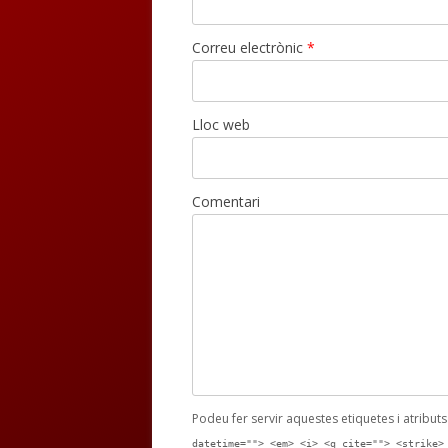
Correu electrònic
*
Lloc web
Comentari
Podeu fer servir aquestes etiquetes i atribut
datetime=""> <em> <i> <q cite=""> <strike>