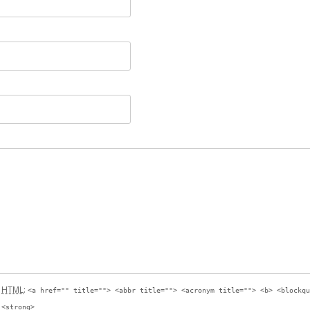
s
HTML
:
<a href="" title=""> <abbr title=""> <acronym title=""> <b> <blockqu
 <strong>