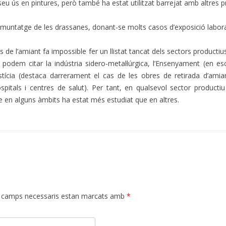
seu ús en pintures, però també ha estat utilitzat barrejat amb altres 
esmuntatge de les drassanes, donant-se molts casos d’exposició labora
ús de l’amiant fa impossible fer un llistat tancat dels sectors productiu
podem citar la indústria sidero-metal·lúrgica, l’Ensenyament (en esc
ustícia (destaca darrerament el cas de les obres de retirada d’amia
ospitals i centres de salut). Per tant, en qualsevol sector product
ue en alguns àmbits ha estat més estudiat que en altres.
 camps necessaris estan marcats amb
*