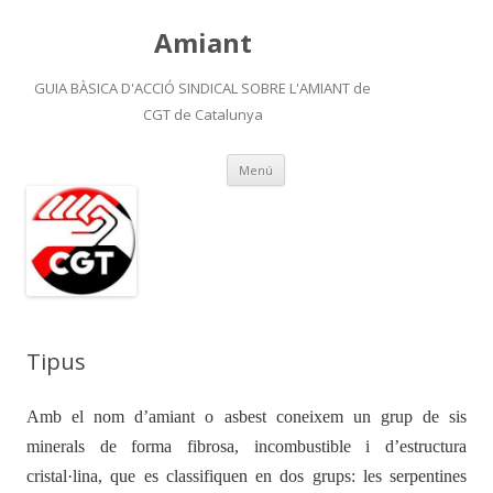
Amiant
GUIA BÀSICA D'ACCIÓ SINDICAL SOBRE L'AMIANT de
CGT de Catalunya
Vés
Menú
al
contingut
Tipus
A
mb
el
nom
d
’
amia
n
t
o
asbest
c
onei
x
em
un
g
rup
de
sis
mine
r
als
de
f
o
r
ma
fib
r
osa,
in
c
ombustible
i
d
’
estru
c
tu
r
a
c
r
istal·lina,
que
es
classifiquen
en
dos
g
rups:
les
se
r
pe
n
tines