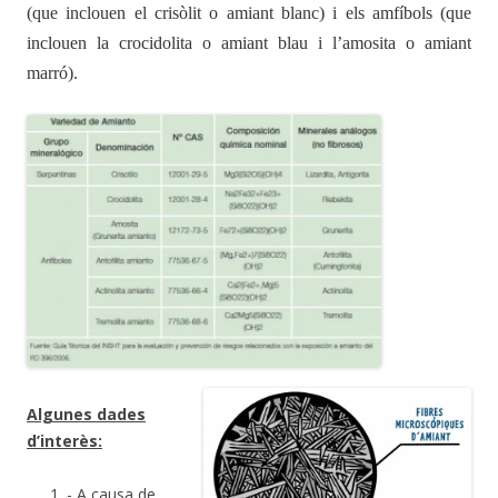
(que
inclouen
el
c
r
isòlit
o
amia
n
t
blanc)
i
els
amfíbols
(que
inclouen
la
c
r
ocidolita
o
amia
n
t blau
i
l
’
amosita
o
amia
n
t
ma
r
r
ó
).
Algunes dades
d’interès:
- A causa de